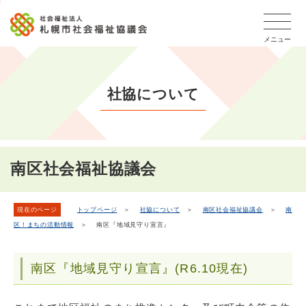
こ
本
こ
文
ッ
か
文
か
こ
タ
ら
メニュー
へ
ら
こ
ー
フ
移
本
ま
メ
ッ
動
文
で
タ
ニ
し
社協について
で
ー
ュ
ま
す。
メ
ー
ニ
す
こ
ュ
こ
ー
ま
南区社会福祉協議会
で
現在のページ
トップページ
＞
社協について
＞
南区社会福祉協議会
＞
南
区！まちの活動情報
＞ 南区『地域見守り宣言』
南区『地域見守り宣言』(R6.10現在)