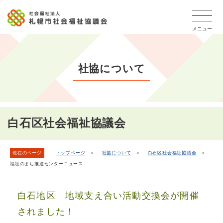
こ
本
こ
文
ッ
か
文
か
こ
タ
ら
メニュー
へ
ら
こ
ー
フ
移
本
ま
メ
ッ
動
文
で
タ
ニ
し
社協について
で
ー
ュ
ま
す。
メ
ー
ニ
す
こ
ュ
こ
ー
ま
白石区社会福祉協議会
で
現在のページ
トップページ
＞
社協について
＞
白石区社会福祉協議会
＞
福祉のまち推進センターニュース
白石地区 地域支え合い活動交換会が開催
されました！