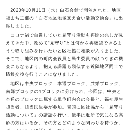
2023年10月11日（水）白石会館で開催された、地区
福まち主催の「白石地区地域支え合い活動交換会」に出
席しました。
コロナ禍で自粛していた見守り活動も再開の兆しが見
えてきた中、改めて“見守り”とは何かを再確認できるよ
うな取り組みを行いたいと区社協に相談が入りました。
そこで、地区内の町内会役員と民生委員の顔つなぎの機
会にもなるよう、抱える課題も類似する近隣地区同士で
情報交換を行うことになりました。
地区は中央ブロック、本通ブロック、共栄ブロック、
南郷ブロックの4ブロックに分けられ、今回は、中央と
本通のブロックに属する単位町内会の会長と、福祉厚生
担当者、担当民生委が参加。冒頭に区社協から「見守り
活動について」の講話を行い、後半は近所で気になる高
齢の方はいるか、その方とどのような関わりを持つか、