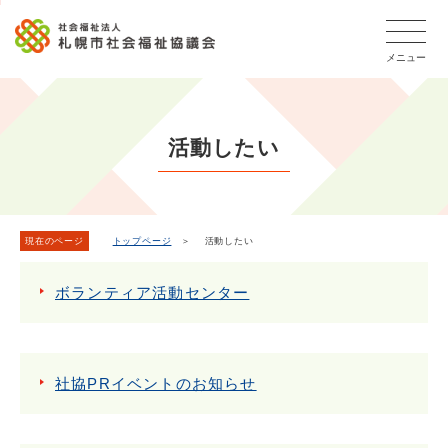
こ
本
こ
文
ッ
か
文
か
こ
タ
ら
メニュー
へ
ら
こ
ー
フ
移
本
ま
メ
ッ
動
文
で
タ
ニ
し
で
ー
ュ
活動したい
ま
す。
メ
ー
ニ
す
こ
ュ
こ
ー
ま
現在のページ
トップページ
＞ 活動したい
で
ボランティア活動センター
社協PRイベントのお知らせ