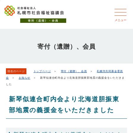
こ
本
こ
文
ッ
か
文
か
こ
タ
ら
へ
ら
こ
ー
メニュー
フ
移
本
ま
メ
ッ
動
文
で
タ
ニ
し
で
ー
ュ
寄付（遺贈）、会員
ま
す。
メ
ー
ニ
す
こ
ュ
こ
ー
ま
現在のページ
トップページ
＞
寄付（遺贈）、会員
＞
札幌市共同募金委員
会
＞
お知らせ
＞ 新琴似連合町内会より北海道胆振東部地震の義援金をいただきま
で
した
新琴似連合町内会より北海道胆振東
部地震の義援金をいただきました