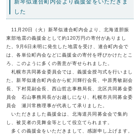
新琴似連合町内会より義援金をいただきま
した
11月20日（火）新琴似連合町内会より、北海道胆振
東部地震の義援金として約120万円の寄付がありまし
た。9月6日未明に発生した地震を受け、連合町内会で
は、各単位町内会などに義援金の寄付を呼びかけたとこ
ろ、このように多くの善意が寄せられました。
札幌市共同募金委員会では、義援金授与式を行いまし
た。新琴似連合町内会から虻川輝行会長、中原秀敏副会
長、下村晃副会長、西山哲志事務局長、北区共同募金委
員会 石山事務局長がお越しになり、札幌市共同募金委
員会 瀬川常務理事が代表して承りました。
いただきました義援金は、北海道共同募金会で集約
し、被災者の見舞金等として役立てられます。
多くの義援金をいただきまして、感謝申し上げます。