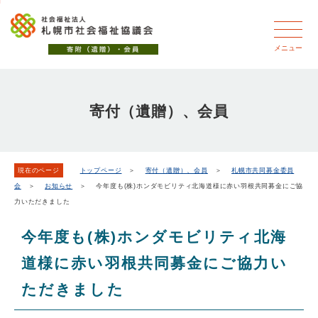
こ
本
こ
文
ッ
か
文
か
こ
タ
ら
へ
ら
こ
ー
メニュー
フ
移
本
ま
メ
ッ
動
文
で
タ
ニ
し
で
ー
ュ
寄付（遺贈）、会員
ま
す。
メ
ー
ニ
す
こ
ュ
こ
ー
ま
現在のページ
トップページ
＞
寄付（遺贈）、会員
＞
札幌市共同募金委員
会
＞
お知らせ
＞ 今年度も(株)ホンダモビリティ北海道様に赤い羽根共同募金にご協
で
力いただきました
今年度も(株)ホンダモビリティ北海
道様に赤い羽根共同募金にご協力い
ただきました