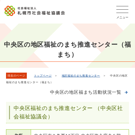
こ
メ
本
こ
文
ッ
か
イ
文
か
こ
タ
ら
メニュー
ン
へ
ら
こ
ー
フ
メ
移
本
ま
メ
ッ
ニ
動
文
で
タ
ニ
ュ
し
で
ー
ュ
中央区の地区福祉のまち推進センター（福
ー
ま
す
メ
ー
まち）
ニ
へ
す
こ
ュ
移
こ
ー
動
ま
し
現在のページ
トップページ
＞
地区福祉のまち推進センター
＞ 中央区の地区
で
福祉のまち推進センター（福まち）
ま
す
中央区の地区福まち活動状況一覧
中央区福祉のまち推進センター （中央区社
会福祉協議会）