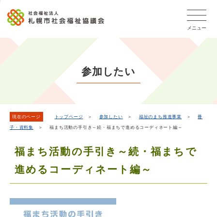
こ
本
こ
文
ッ
か
文
か
こ
タ
ら
メニュー
へ
ら
こ
ー
フ
移
本
ま
メ
ッ
動
文
で
タ
ニ
し
で
ー
ュ
参加したい
ま
す。
メ
ー
ニ
す
こ
ュ
こ
ー
ま
現在のページ
トップページ
＞
参加したい
＞
福祉のまち推進事業
＞
冊
子・資料集
＞ 福まち活動の手引き～続・福まちで進めるコーディネート編～
で
福まち活動の手引き～続・福まちで
進めるコーディネート編～