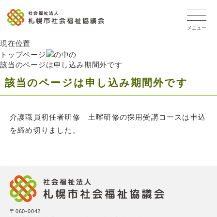
こ
メ
本
こ
こ
文
文
ッ
か
イ
文
か
か
こ
こ
タ
ら
メニュー
ン
へ
ら
ら
こ
こ
ー
フ
メ
移
本
本
ま
ま
メ
現在位置
ッ
ニ
動
文
文
で
で
ニ
トップページ
タ
ュ
し
該当のページは申し込み期間外です
で
で
ュ
ー
ー
ま
す
す。
メ
ー
該当のページは申し込み期間外です
ニ
へ
す
こ
ュ
移
こ
ー
動
ま
介護職員初任者研修 土曜研修の採用受講コースは申込
し
で
を締め切りました。
ま
す
〒060-0042