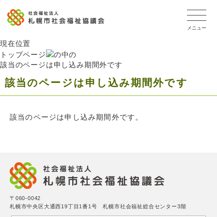
こ
メ
本
こ
こ
文
文
ッ
か
イ
文
か
か
こ
こ
タ
ら
メニュー
ン
へ
ら
ら
こ
こ
ー
フ
メ
移
本
本
ま
ま
メ
現在位置
ッ
ニ
動
文
文
で
で
ニ
トップページ
タ
ュ
し
該当のページは申し込み期間外です
で
で
ュ
ー
ー
ま
す
す。
メ
ー
該当のページは申し込み期間外です
ニ
へ
す
こ
ュ
移
こ
ー
動
ま
該当のページは申し込み期間外です。
し
で
ま
す
〒060-0042
札幌市中央区大通西19丁目1番1号 札幌市社会福祉総合センター3階