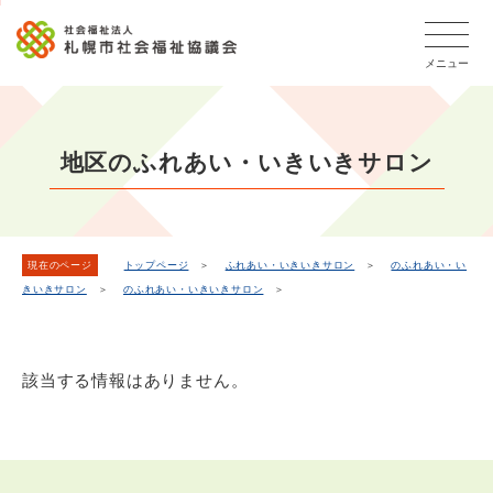
こ
メ
本
こ
文
ッ
か
イ
文
か
こ
タ
ら
メニュー
ン
へ
ら
こ
ー
フ
メ
移
本
ま
メ
ッ
ニ
動
文
で
タ
ニ
ュ
し
で
ー
ュ
地区のふれあい・いきいきサロン
ー
ま
す
メ
ー
ニ
へ
す
こ
ュ
移
こ
ー
動
ま
現在のページ
トップページ
＞
ふれあい・いきいきサロン
＞
のふれあい・い
し
きいきサロン
＞
のふれあい・いきいきサロン
＞
で
ま
す
該当する情報はありません。