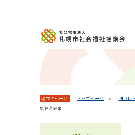
メ
本
こ
こ
文
ッ
か
イ
文
か
こ
タ
ら
ン
へ
ら
こ
ー
フ
メ
移
本
ま
メ
ッ
ニ
動
文
で
ニ
タ
ュ
し
で
ュ
ー
ー
ま
す。
ー
メ
へ
す
こ
ニ
移
こ
ュ
動
ま
ー
し
で
ま
す
現在のページ
トップページ
＞
利用し
集抽選結果