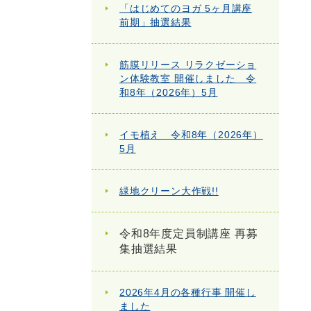
「はじめてのヨガ 5ヶ月講座
前期」抽選結果
筋膜リリース リラクゼーショ
ン体験教室 開催しました 令
和8年（2026年）5月
イモ植え 令和8年（2026年）
5月
緑地クリーン大作戦!!
令和8年度定員制講座 再募
集抽選結果
2026年4月の各種行事 開催し
ました