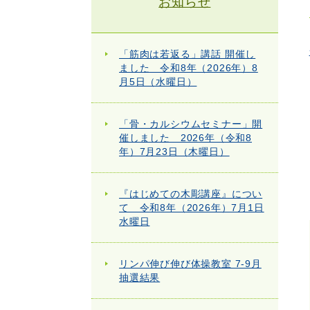
お知らせ
「筋肉は若返る」講話 開催し
ました 令和8年（2026年）8
月5日（水曜日）
「骨・カルシウムセミナー」開
催しました 2026年（令和8
年）7月23日（木曜日）
『はじめての木彫講座』につい
て 令和8年（2026年）7月1日
水曜日
リンパ伸び伸び体操教室 7-9月
抽選結果