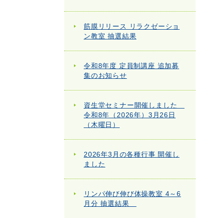
筋膜リリース リラクゼーショ
ン教室 抽選結果
令和8年度 定員制講座 追加募
集のお知らせ
資生堂セミナー開催しました
令和8年（2026年）3月26日
（木曜日）
2026年3月の各種行事 開催し
ました
リンパ伸び伸び体操教室 4～6
月分 抽選結果