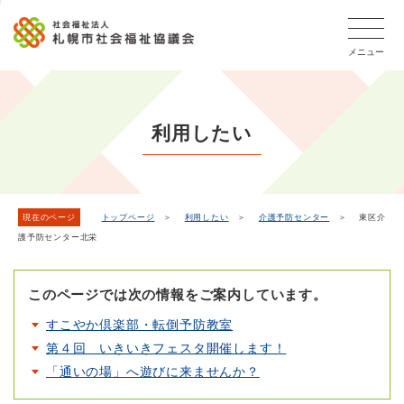
こ
本
こ
文
ッ
か
文
か
こ
タ
ら
メニュー
へ
ら
こ
ー
フ
移
本
ま
メ
ッ
動
文
で
タ
ニ
し
で
ー
ュ
利用したい
ま
す。
メ
ー
ニ
す
こ
ュ
こ
ー
ま
現在のページ
トップページ
＞
利用したい
＞
介護予防センター
＞ 東区介
護予防センター北栄
で
このページでは次の情報をご案内しています。
すこやか倶楽部・転倒予防教室
第４回 いきいきフェスタ開催します！
「通いの場」へ遊びに来ませんか？