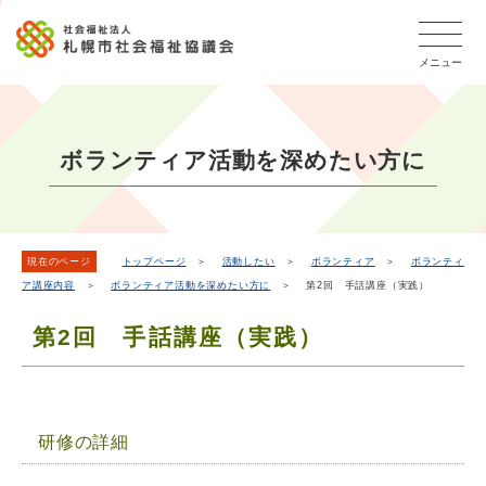
こ
メ
本
こ
文
ッ
か
イ
文
か
こ
タ
ら
メニュー
ン
へ
ら
こ
ー
フ
メ
移
本
ま
メ
ッ
ニ
動
文
で
タ
ニ
ュ
し
で
ー
ュ
ボランティア活動を深めたい方に
ー
ま
す
メ
ー
ニ
へ
す
こ
ュ
移
こ
ー
動
ま
現在のページ
トップページ
＞
活動したい
＞
ボランティア
＞
ボランティ
し
ア講座内容
＞
ボランティア活動を深めたい方に
＞ 第2回 手話講座（実践）
で
ま
す
第2回 手話講座（実践）
研修の詳細