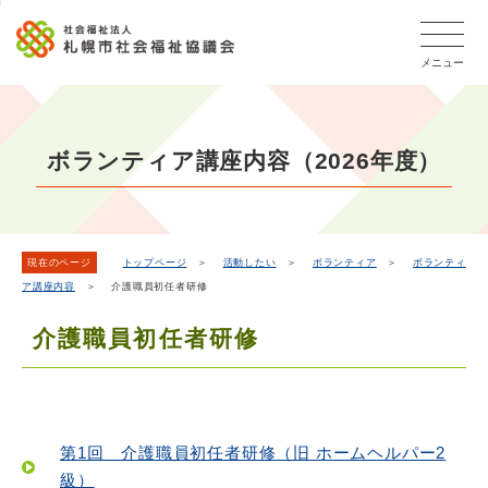
こ
メ
本
こ
文
ッ
か
イ
文
か
こ
タ
ら
メニュー
ン
へ
ら
こ
ー
フ
メ
移
本
ま
メ
ッ
ニ
動
文
で
タ
ニ
ュ
し
で
ー
ュ
ボランティア講座内容（2026年度）
ー
ま
す
メ
ー
ニ
へ
す
こ
ュ
移
こ
ー
動
ま
現在のページ
トップページ
＞
活動したい
＞
ボランティア
＞
ボランティ
し
ア講座内容
＞ 介護職員初任者研修
で
ま
す
介護職員初任者研修
第1回 介護職員初任者研修（旧 ホームヘルパー2
級）