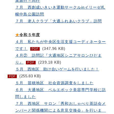
泉旅行～同行
７月 西創成いきいき運動サークルinイリーゼ札
幌中島公園訪問
７月 老人クラブ「大通ふれあいクラブ」訪問
★
令和５年度
４月 私たちが中央区生活支援コーディネーター
です！
(347.96 KB)
PDF
４月② 訪問記『大通地区シニアサロンひだま
り』
(239.18 KB)
PDF
５月 西地区 助け合いゲームを行いました！
(255.83 KB)
PDF
５月 苗穂地区 社会資源調査をしました
６月 大通地区 ベルエポック美容専門学校に訪
問しました
７月 西地区 サロン「秀和おしゃべり茶話会メ
ンバーと関係機関による意見交換会」を行いま