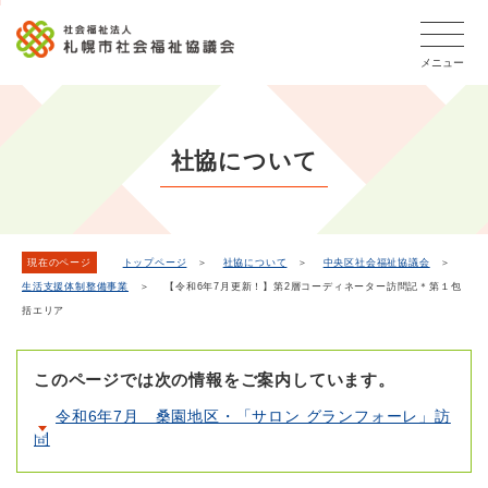
こ
本
こ
文
ッ
か
文
か
こ
タ
ら
メニュー
へ
ら
こ
ー
フ
移
本
ま
メ
ッ
動
文
で
タ
ニ
し
で
ー
ュ
社協について
ま
す。
メ
ー
ニ
す
こ
ュ
こ
ー
ま
現在のページ
トップページ
＞
社協について
＞
中央区社会福祉協議会
＞
生活支援体制整備事業
＞ 【令和6年7月更新！】第2層コーディネーター訪問記＊第１包
で
括エリア
このページでは次の情報をご案内しています。
令和6年7月 桑園地区・「サロン グランフォーレ」訪
問