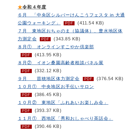
★
令和４年度
６月 「中央区シルバーけんこうフェスタ in 大通
公園ウォーキング」
(411.54 KB)
PDF
７月 東地区おちゃのま（協議体）、豊水地区体
力測定会
(343.85 KB)
PDF
８月① オンラインすこやか倶楽部
(413.95 KB)
PDF
８月② イオン桑園高齢者相談パネル展
(332.12 KB)
PDF
９月 苗穂地区体力測定会
(376.54 KB)
PDF
１０月① 中央地区お手伝いサロン
(386.45 KB)
PDF
１０月② 東地区「ふれあいお楽しみ会」
(393.37 KB)
PDF
１１月① 西地区「秀和おしゃべり茶話会」
(390.46 KB)
PDF