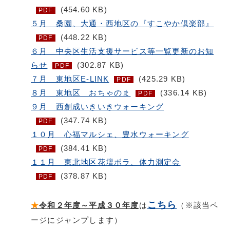
(454.60 KB)
PDF
５月 桑園、大通・西地区の『すこやか倶楽部』
(448.22 KB)
PDF
６月 中央区生活支援サービス等一覧更新のお知
らせ
(302.87 KB)
PDF
７月 東地区E-LINK
(425.29 KB)
PDF
８月 東地区 おちゃのま
(336.14 KB)
PDF
９月 西創成いきいきウォーキング
(347.74 KB)
PDF
１０月 心福マルシェ、豊水ウォーキング
(384.41 KB)
PDF
１１月 東北地区花壇ボラ、体力測定会
(378.87 KB)
PDF
こちら
★
令和２年度～平成３０年度
は
（※該当ペ
ージにジャンプします）