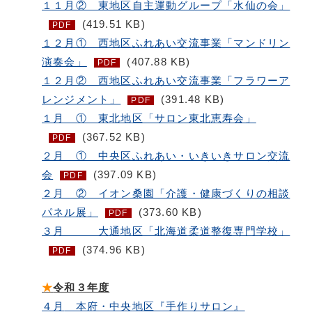
１１月② 東地区自主運動グループ「水仙の会」
(419.51 KB)
PDF
１２月① 西地区ふれあい交流事業「マンドリン
演奏会」
(407.88 KB)
PDF
１２月② 西地区ふれあい交流事業「フラワーア
レンジメント」
(391.48 KB)
PDF
１月 ① 東北地区「サロン東北恵寿会」
(367.52 KB)
PDF
２月 ① 中央区ふれあい・いきいきサロン交流
会
(397.09 KB)
PDF
２月 ② イオン桑園「介護・健康づくりの相談
パネル展」
(373.60 KB)
PDF
３月 大通地区「北海道柔道整復専門学校」
(374.96 KB)
PDF
★
令和３年度
４月
本府・中央地区『手作りサロン』