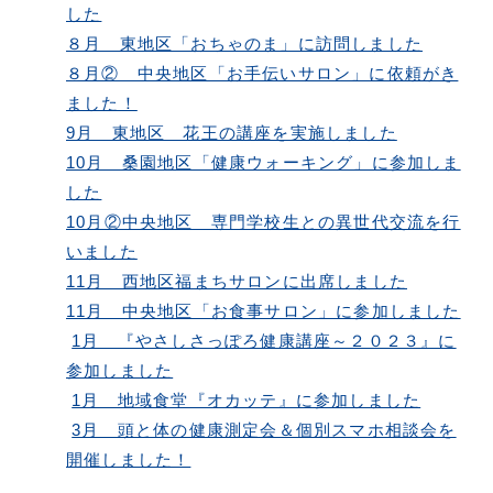
した
８月 東地区「おちゃのま」に訪問しました
８月② 中央地区「お手伝いサロン」に依頼がき
ました！
9月 東地区 花王の講座を実施しました
10月 桑園地区「健康ウォーキング」に参加しま
した
10月②中央地区 専門学校生との異世代交流を行
いました
11月 西地区福まちサロンに出席しました
11月 中央地区「お食事サロン」に参加しました
1月 『やさしさっぽろ健康講座～２０２３』に
参加しました
1月 地域食堂『オカッテ』に参加しました
3月 頭と体の健康測定会＆個別スマホ相談会を
開催しました！