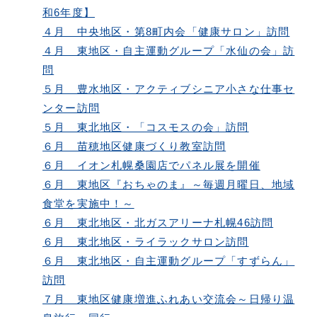
和6年度】
４月 中央地区・第8町内会「健康サロン」訪問
４月 東地区・自主運動グループ「水仙の会」訪
問
５月 豊水地区・アクティブシニア小さな仕事セ
ンター訪問
５月 東北地区・「コスモスの会」訪問
６月 苗穂地区健康づくり教室訪問
６月 イオン札幌桑園店でパネル展を開催
６月 東地区『おちゃのま』～毎週月曜日、地域
食堂を実施中！～
６月 東北地区・北ガスアリーナ札幌46訪問
６月 東北地区・ライラックサロン訪問
６月 東北地区・自主運動グループ「すずらん」
訪問
７月 東地区健康増進ふれあい交流会～日帰り温