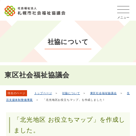
こ
本
こ
文
ッ
か
文
か
こ
タ
ら
メニュー
へ
ら
こ
ー
フ
移
本
ま
メ
ッ
動
文
で
タ
ニ
し
社協について
で
ー
ュ
ま
す。
メ
ー
ニ
す
こ
ュ
こ
ー
ま
東区社会福祉協議会
で
現在のページ
トップページ
＞
社協について
＞
東区社会福祉協議会
＞
生
活支援体制整備事業
＞ 「北光地区お役立ちマップ」を作成しました！
「北光地区 お役立ちマップ」を作成し
ました。