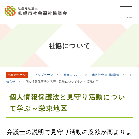
こ
本
こ
文
ッ
か
文
か
こ
タ
ら
メニュー
へ
ら
こ
ー
フ
移
本
ま
メ
ッ
動
文
で
タ
ニ
し
で
ー
ュ
社協について
ま
す。
メ
ー
ニ
す
こ
ュ
こ
ー
ま
現在のページ
トップページ
＞
社協について
＞
東区社会福祉協議会
＞
お
知らせ
＞ 個人情報保護法と見守り活動について学ぶ～栄東地区
で
個人情報保護法と見守り活動につい
て学ぶ～栄東地区
弁護士の説明で見守り活動の意欲が高まりま