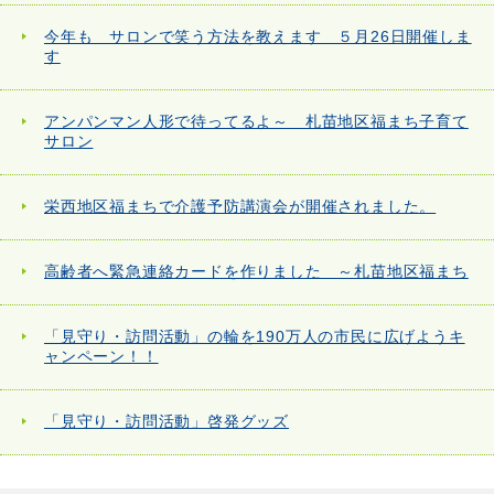
今年も サロンで笑う方法を教えます ５月26日開催しま
す
アンパンマン人形で待ってるよ～ 札苗地区福まち子育て
サロン
栄西地区福まちで介護予防講演会が開催されました。
高齢者へ緊急連絡カードを作りました ～札苗地区福まち
「見守り・訪問活動」の輪を190万人の市民に広げようキ
ャンペーン！！
「見守り・訪問活動」啓発グッズ