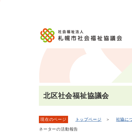
メ
本
こ
こ
文
ッ
か
イ
文
か
こ
タ
ら
ン
へ
ら
こ
ー
フ
メ
移
本
ま
メ
ッ
ニ
動
文
で
ニ
タ
ュ
し
で
ュ
ー
ー
ま
す。
ー
メ
へ
す
こ
ニ
移
こ
ュ
動
ま
ー
し
で
ま
す
北区社会福祉協議会
現在のページ
トップページ
＞
社協に
ネーターの活動報告