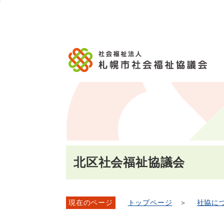
メ
本
こ
文
ッ
イ
文
か
こ
タ
ン
へ
ら
こ
ー
メ
移
本
ま
メ
ニ
動
文
で
ニ
ュ
し
で
ュ
ー
ま
す。
ー
へ
す
こ
移
こ
動
ま
し
で
ま
す
北区社会福祉協議会
現在のページ
トップページ
＞
社協に