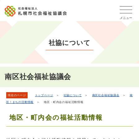
こ
本
こ
文
ッ
か
文
か
こ
タ
ら
メニュー
へ
ら
こ
ー
フ
移
本
ま
メ
ッ
動
文
で
タ
ニ
し
社協について
で
ー
ュ
ま
す。
メ
ー
ニ
す
こ
ュ
こ
ー
ま
南区社会福祉協議会
で
現在のページ
トップページ
＞
社協について
＞
南区社会福祉協議会
＞
南
区！まちの活動情報
＞ 地区・町内会の福祉活動情報
地区・町内会の福祉活動情報