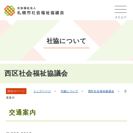
こ
本
こ
文
ッ
か
文
か
こ
タ
ら
メニュー
へ
ら
こ
ー
フ
移
本
ま
メ
ッ
動
文
で
タ
ニ
し
社協について
で
ー
ュ
ま
す。
メ
ー
ニ
す
こ
ュ
こ
ー
ま
西区社会福祉協議会
で
現在のページ
トップページ
＞
社協について
＞
西区社会福祉協議会
＞ 交
通案内
交通案内