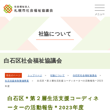
こ
本
こ
文
ッ
か
文
か
こ
タ
ら
メニュー
へ
ら
こ
ー
フ
移
本
ま
メ
ッ
動
文
で
タ
ニ
し
社協について
で
ー
ュ
ま
す。
メ
ー
ニ
す
こ
ュ
こ
ー
ま
白石区社会福祉協議会
で
現在のページ
トップページ
＞
社協について
＞
白石区社会福祉協議会
＞
生活支援体制整備事業
＞ 白石区＊第２層生活支援コーディネーターの活動報告＊2023
年度
白石区＊第２層生活支援コーディネ
ーターの活動報告＊2023年度