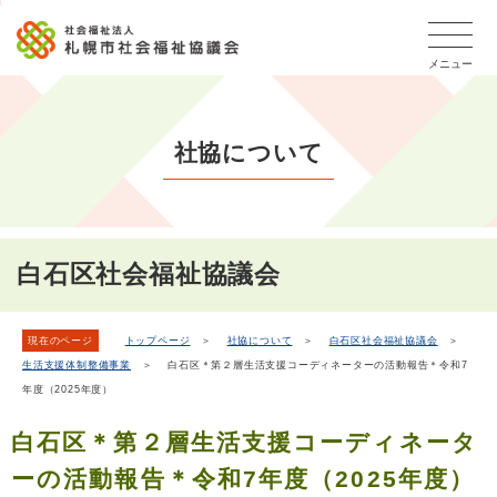
こ
本
こ
文
ッ
か
文
か
こ
タ
ら
メニュー
へ
ら
こ
ー
フ
移
本
ま
メ
ッ
動
文
で
タ
ニ
し
社協について
で
ー
ュ
ま
す。
メ
ー
ニ
す
こ
ュ
こ
ー
ま
白石区社会福祉協議会
で
現在のページ
トップページ
＞
社協について
＞
白石区社会福祉協議会
＞
生活支援体制整備事業
＞ 白石区＊第２層生活支援コーディネーターの活動報告＊令和7
年度（2025年度）
白石区＊第２層生活支援コーディネータ
ーの活動報告＊令和7年度（2025年度）