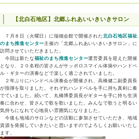
【北白石地区】北郷ふれあいいきいきサロン
７月８日（火曜⽇）に瑞穂会館で開催された
北白石地区福祉
のまち推進センター
主催の「北郷ふれあいいきいきサロン」に
訪問させていただきました。
今回は新たな
福祉のまち推進センター
運営委員を迎えた開催
となり、２０名程の皆さんがサッポロスマイル体操やハンドベ
ル・ギターの演奏などで楽しく過ごされていました。
２年ぶりにハンドベル演奏会が開催され、高橋健二副委員長
が指揮を取りました。それぞれハンドベルを手に持ち真剣に奏
でていました。続いて、丸橋博委員長がギターを手に持ち生演
奏に合わせ、皆さんで歌を歌いました。みんなで歌うと明るい
気持ちになれて心地良い雰囲気になりました。
今後も地域のサロンなどの活動に参加させていただき、地域
資源を発掘していきたいと思いますのでよろしくお願いいたし
ます。