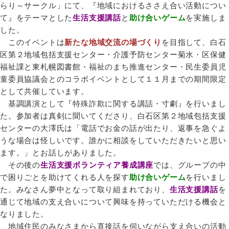
らり～サークル」にて、『地域におけるささえ合い活動につい
て』をテーマとした
生活支援講話
と
助け合いゲーム
を実施しま
した。
このイベントは
新たな地域交流の場づくり
を目指して、白石
区第２地域包括支援センター・介護予防センター菊水・区保健
福祉課と東札幌図書館・福祉のまち推進センター・民生委員児
童委員協議会とのコラボイベントとして１１月までの期間限定
として共催しています。
基調講演として『特殊詐欺に関する講話・寸劇』を行いまし
た。参加者は真剣に聞いてくださり、白石区第２地域包括支援
センターの大澤氏は「電話でお金の話が出たり、返事を急ぐよ
うな場合は怪しいです。誰かに相談をしていただきたいと思い
ます。」とお話しがありました。
その後の
生活支援ボランティア養成講座
では、グループの中
で困りごとを助けてくれる人を探す
助け合いゲーム
を行いまし
た。みなさん夢中となって取り組まれており、
生活支援講話
を
通じて地域の支え合いについて興味を持っていただける機会と
なりました。
地域住民のみなさまから直接話を伺いながら支え合いの活動