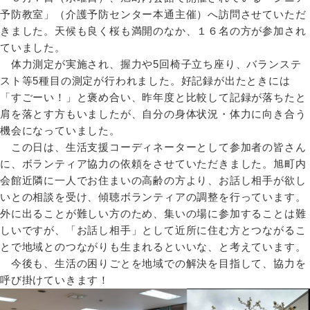
予防教室」（介護予防センター本通主催）へ訪問させていただ
きました。天候も良く桜も満開のなか、１６名の方が参加され
ていました。
体力測定が実施され、握力や5回椅子立ち座り、バランステ
スト等5種目の測定が行われました。好記録が出たときには
「すごーい！」と褒め合い、昨年度と比較して記録が落ちたと
肩を落とす方もいましたが、自分の身体状況・体力に向き合う
機会になっていました。
この日は、生活支援コーディネーターとして参加者の皆さん
に、ボランティア協力の依頼をさせていただきました。旭町内
会館近隣に一人でお住まいの高齢の方より、お話し相手が欲し
いとの相談を受け、傾聴ボランティアの調整を行っています。
外に出ることが難しい方のため、集いの場に参加することは難
しいですが、「お話し相手」として近所に住む方とつながるこ
とで地域とのつながりも生まれるといいな、と考えています。
今後も、生活の困りごとを地域での解決を目指して、協力を
呼び掛けていきます！