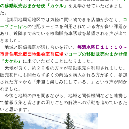
の移動販売おまかせ便『カケル』
を見学させていただきまし
た。
北郷団地周辺地区では気軽に買い物できる店舗が少なく、
コ
ープさっぽろ
の宅配サービスを利用されている方が多い課題が
あり、近隣まで来ている移動販売車誘致を希望される声が出て
きました。
地域と関係機関が話し合いを行い、
毎週水曜日１１：１０～
市営住宅北郷団地集会室前広場
で
コープの移動販売おまかせ便
『カケル』
に来ていただくことになりました。
天候が良く、約２０名の方々が移動販売を利用されました。
販売初日にも関わらず多くの商品を購入される方が多く、参加
された方々から「来週も楽しみにしている。」という声が聞か
れました。
今後も地域の声を聞きながら、地域と関係機関などと連携し
て情報収集と皆さまの困りごとの解決への活動を進めていきた
いと思います。