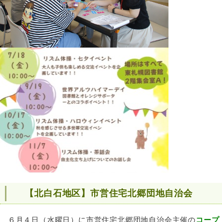
【北白石地区】市営住宅北郷団地自治会
６月４日（水曜⽇）に市営住宅北郷団地自治会主催の
コープ