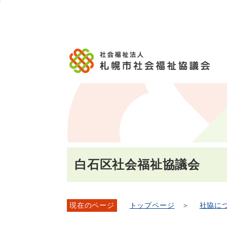
メ
本
こ
こ
文
ッ
か
イ
文
か
こ
タ
ら
ン
へ
ら
こ
ー
フ
メ
移
本
ま
メ
ッ
ニ
動
文
で
ニ
タ
ュ
し
で
ュ
ー
ー
ま
す。
ー
メ
へ
す
こ
ニ
移
こ
ュ
動
ま
ー
し
で
ま
す
白石区社会福祉協議会
現在のページ
トップページ
＞
社協に