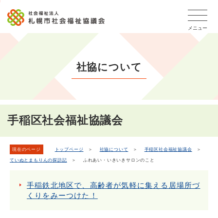
こ
本
こ
文
ッ
か
文
か
こ
タ
ら
メニュー
へ
ら
こ
ー
フ
移
本
ま
メ
ッ
動
文
で
タ
ニ
し
社協について
で
ー
ュ
ま
す。
メ
ー
ニ
す
こ
ュ
こ
ー
ま
手稲区社会福祉協議会
で
現在のページ
トップページ
＞
社協について
＞
手稲区社会福祉協議会
＞
ていぬとまもりんの探訪記
＞ ふれあい・いきいきサロンのこと
手稲鉄北地区で、高齢者が気軽に集える居場所づ
くりをみーつけた！