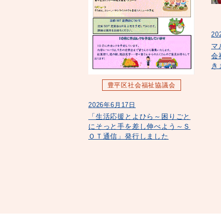
20
マ
会
き
豊平区社会福祉協議会
2026年6月17日
「生活応援とよひら～困りごと
にそっと手を差し伸べよう～Ｓ
ＯＴ通信」発行しました