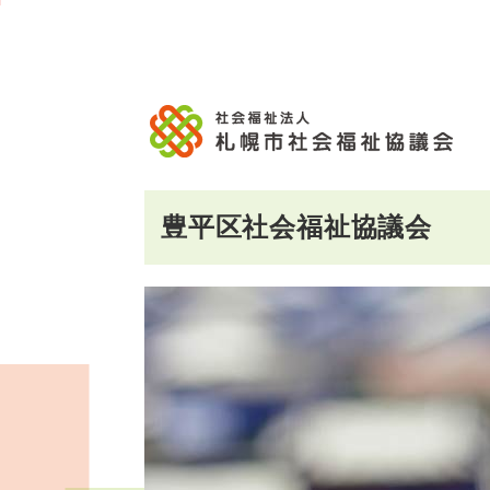
メ
本
こ
文
ッ
イ
文
か
こ
タ
ン
へ
ら
こ
ー
メ
移
本
ま
メ
ニ
動
文
で
ニ
ュ
し
で
ュ
ー
ま
す。
ー
へ
す
こ
豊平区社会福祉協議会
移
こ
動
ま
し
で
ま
す