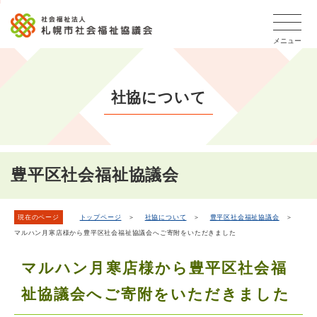
こ
本
こ
文
ッ
か
文
か
こ
タ
ら
メニュー
へ
ら
こ
ー
フ
移
本
ま
メ
ッ
動
文
で
タ
ニ
し
社協について
で
ー
ュ
ま
す。
メ
ー
ニ
す
こ
ュ
こ
ー
ま
豊平区社会福祉協議会
で
現在のページ
トップページ
＞
社協について
＞
豊平区社会福祉協議会
＞
マルハン月寒店様から豊平区社会福祉協議会へご寄附をいただきました
マルハン月寒店様から豊平区社会福
祉協議会へご寄附をいただきました