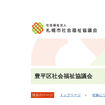
メ
本
こ
文
ッ
イ
文
か
こ
タ
ン
へ
ら
こ
ー
メ
移
本
ま
メ
ニ
動
文
で
ニ
ュ
し
で
ュ
ー
ま
す。
ー
へ
す
こ
移
こ
動
ま
し
で
ま
す
豊平区社会福祉協議会
現在のページ
トップページ
＞
社協に