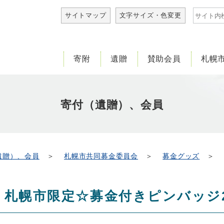
サイト内
サイトマップ
文字サイズ・色変更
寄附
遺贈
賛助会員
札幌
寄付（遺贈）、会員
遺贈）、会員
＞
札幌市共同募金委員会
＞
募金グッズ
＞ 札
札幌市限定☆募金付きピンバッジ2