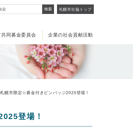
検索
札幌市社協トップ
市共同募金委員会
企業の社会貢献活動
幌市限定☆募金付きピンバッジ2025登場！
025登場！