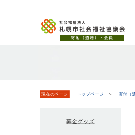
メ
本
こ
文
ッ
イ
文
か
こ
タ
ン
へ
ら
こ
ー
メ
移
本
ま
メ
ニ
動
文
で
ニ
ュ
し
で
ュ
ー
ま
す。
ー
へ
す
こ
移
こ
動
ま
し
で
ま
現在のページ
トップページ
＞
寄付（
す
募金グッズ