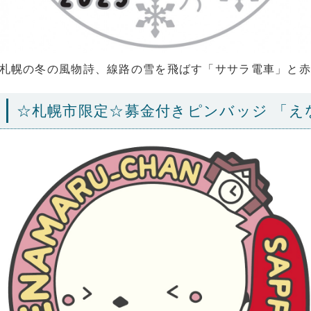
札幌の冬の風物詩、線路の雪を飛ばす「ササラ電車」と赤
☆札幌市限定☆募金付きピンバッジ 「え