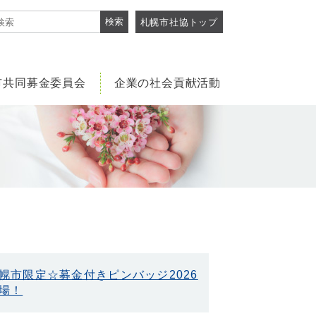
検索
札幌市社協トップ
市共同募金委員会
企業の社会貢献活動
幌市限定☆募金付きピンバッジ2026
場！