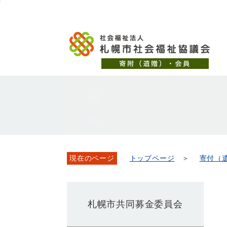
メ
本
こ
文
ッ
イ
文
か
こ
タ
ン
へ
ら
こ
ー
メ
移
本
ま
メ
ニ
動
文
で
ニ
ュ
し
で
ュ
ー
ま
す。
ー
へ
す
こ
移
こ
動
ま
し
で
ま
現在のページ
トップページ
＞
寄付（
す
札幌市共同募金委員会