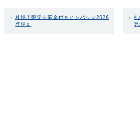
札幌市限定☆募金付きピンバッジ2026
札
登場♬
登