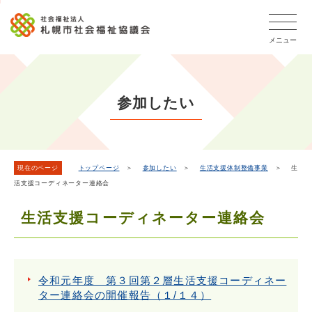
こ
本
こ
文
ッ
か
文
か
こ
タ
ら
メニュー
へ
ら
こ
ー
フ
移
本
ま
メ
ッ
動
文
で
タ
ニ
し
で
ー
ュ
参加したい
ま
す。
メ
ー
ニ
す
こ
ュ
こ
ー
ま
現在のページ
トップページ
＞
参加したい
＞
生活支援体制整備事業
＞ 生
活支援コーディネーター連絡会
で
生活支援コーディネーター連絡会
令和元年度 第３回第２層生活支援コーディネー
ター連絡会の開催報告（１/１４）