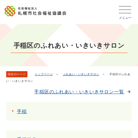
こ
メ
本
こ
文
ッ
か
イ
文
か
こ
タ
ら
メニュー
ン
へ
ら
こ
ー
フ
メ
移
本
ま
メ
ッ
ニ
動
文
で
タ
ニ
ュ
し
で
ー
ュ
手稲区のふれあい・いきいきサロン
ー
ま
す
メ
ー
ニ
へ
す
こ
ュ
移
こ
ー
動
ま
現在のページ
トップページ
＞
ふれあい・いきいきサロン
＞ 手稲区のふれあ
し
い・いきいきサロン
で
ま
手稲区のふれあい・いきいきサロン一覧
す
手稲