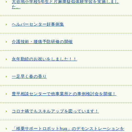
大谷地小学校5年生と片麻痺疑似体験学習を実施しまし
た。
ヘルパーセンター好事例集
介護技術・腰痛予防研修の開催
永年勤続のお祝いをしました！！
一足早く春の香り
豊平相談センターで他事業所との事例検討会を開催！
コロナ禍でもスキルアップを図っています！
「移乗サポートロボットhug」のデモンストレーションを