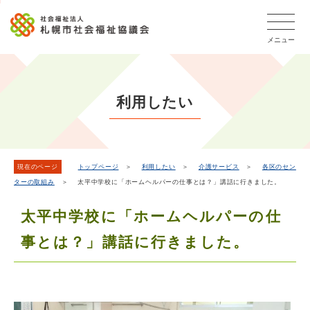
こ
本
こ
文
ッ
か
文
か
こ
タ
ら
メニュー
へ
ら
こ
ー
フ
移
本
ま
メ
ッ
動
文
で
タ
ニ
し
で
ー
ュ
利用したい
ま
す。
メ
ー
ニ
す
こ
ュ
こ
ー
ま
現在のページ
トップページ
＞
利用したい
＞
介護サービス
＞
各区のセン
ターの取組み
＞ 太平中学校に「ホームヘルパーの仕事とは？」講話に行きました。
で
太平中学校に「ホームヘルパーの仕
事とは？」講話に行きました。