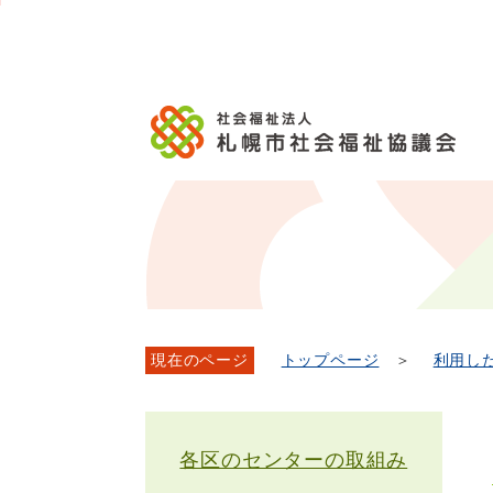
メ
本
こ
こ
文
ッ
か
イ
文
か
こ
タ
ら
ン
へ
ら
こ
ー
フ
メ
移
本
ま
メ
ッ
ニ
動
文
で
ニ
タ
ュ
し
で
ュ
ー
ー
ま
す。
ー
メ
へ
す
こ
ニ
移
こ
ュ
動
ま
ー
し
で
ま
す
現在のページ
トップページ
＞
利用し
各区のセンターの取組み