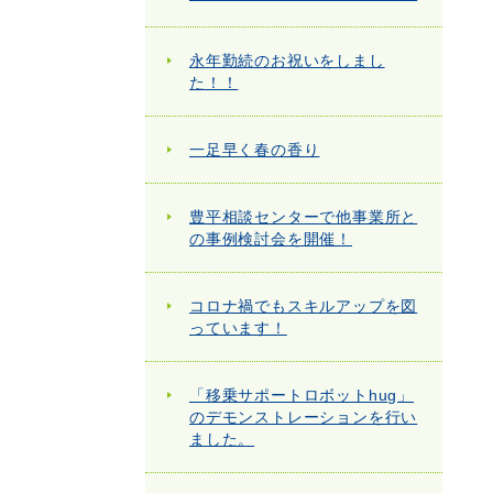
永年勤続のお祝いをしまし
た！！
一足早く春の香り
豊平相談センターで他事業所と
の事例検討会を開催！
コロナ禍でもスキルアップを図
っています！
「移乗サポートロボットhug」
のデモンストレーションを行い
ました。