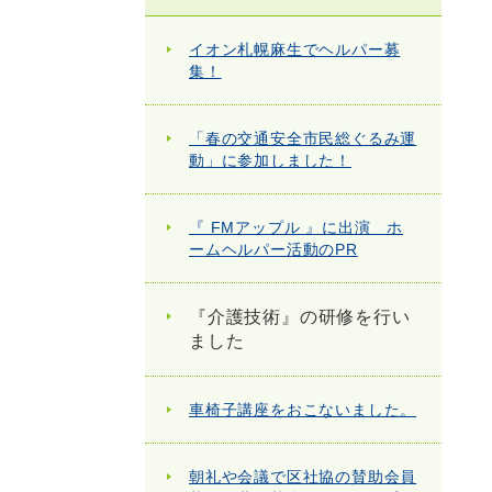
イオン札幌麻生でヘルパー募
集！
「春の交通安全市民総ぐるみ運
動」に参加しました！
『 FMアップル 』に出演 ホ
ームヘルパー活動のPR
『介護技術』の研修を行い
ました
車椅子講座をおこないました。
朝礼や会議で区社協の賛助会員