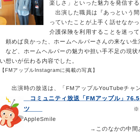
楽しさ」といった魅力を発信する
出演した職員は『あっという間の
っていたことが上手く話せなかっ
介護保険を利用することを迷って
頼めば良かった、ホームヘルパーさんの来ない生
など、ホームヘルパーの魅力や担い手不足の現状
い想いが伝わる内容でした。
【FMアップルInstagramに掲載の写真】
出演時の放送は、「FMアップルYouTubeチャ
コミュニティ放送「FM
アップル」76.5
ツ
※
AppleSmile
→このなかの中間あたりに