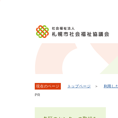
メ
本
こ
こ
文
ッ
か
イ
文
か
こ
タ
ら
ン
へ
ら
こ
ー
フ
メ
移
本
ま
メ
ッ
ニ
動
文
で
ニ
タ
ュ
し
で
ュ
ー
ー
ま
す。
ー
メ
へ
す
こ
ニ
移
こ
ュ
動
ま
ー
し
で
ま
す
現在のページ
トップページ
＞
利用し
PR