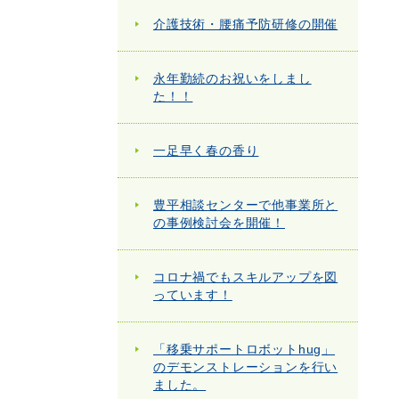
介護技術・腰痛予防研修の開催
永年勤続のお祝いをしまし
た！！
一足早く春の香り
豊平相談センターで他事業所と
の事例検討会を開催！
コロナ禍でもスキルアップを図
っています！
「移乗サポートロボットhug」
のデモンストレーションを行い
ました。