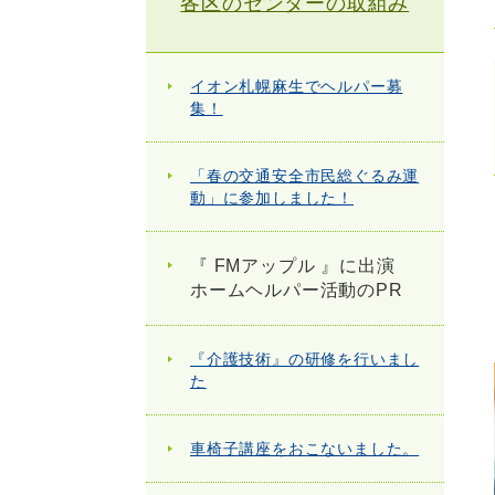
各区のセンターの取組み
イオン札幌麻生でヘルパー募
集！
「春の交通安全市民総ぐるみ運
動」に参加しました！
『 FMアップル 』に出演
ホームヘルパー活動のPR
『介護技術』の研修を行いまし
た
車椅子講座をおこないました。