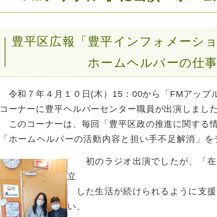
豊平区広報「豊平インフォメーシ
ホームヘルパーの仕事の
令和７
年４
月１０日(木）15：00から「FMアッ
コーナーに豊平ヘルパーセンター職員が出演しまし
このコーナーは、毎回「豊平区政の推進に関する情
「ホームヘルパーの活動内容と担い手不足解消」を
初のラジオ出演でしたが、「在宅
立
した生活が続けられるように支援
い、