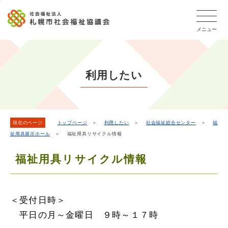
こ
本
こ
文
ッ
か
文
か
こ
タ
ら
メニュー
へ
ら
こ
ー
フ
移
本
ま
メ
ッ
動
文
で
タ
ニ
し
で
ー
ュ
利用したい
ま
す。
メ
ー
ニ
す
こ
ュ
こ
ー
ま
現在のページ
トップページ
＞
利用したい
＞
社会福祉総合センター
＞
福
祉用具展示ホール
＞ 福祉用具リサイクル情報
で
福祉用具リサイクル情報
＜受付日時＞
平日の月～金曜日 ９時～１７時