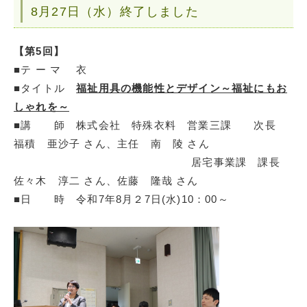
8月27日（水）終了しました
【第5回】
■テ ー マ 衣
■タイトル
福祉用具の機能性とデザイン～福祉にもお
しゃれを～
■講 師 株式会社 特殊衣料 営業三課 次長
福積 亜沙子 さん、主任 南 陵 さん
居宅事業課 課長
佐々木 淳二 さん、佐藤 隆哉 さん
■日 時 令和7年8月２7日(水)10：00～