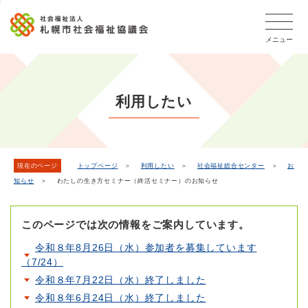
こ
本
こ
文
ッ
か
文
か
こ
タ
ら
メニュー
へ
ら
こ
ー
フ
移
本
ま
メ
ッ
動
文
で
タ
ニ
し
で
ー
ュ
利用したい
ま
す。
メ
ー
ニ
す
こ
ュ
こ
ー
ま
現在のページ
トップページ
＞
利用したい
＞
社会福祉総合センター
＞
お
知らせ
＞ わたしの生き方セミナー（終活セミナー）のお知らせ
で
このページでは次の情報をご案内しています。
令和８年8月26日（水）参加者を募集しています
（7/24）
令和８年7月22日（水）終了しました
令和８年6月24日（水）終了しました