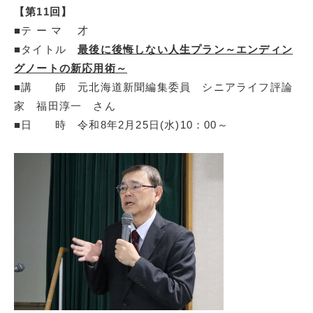
【第11回】
■テ ー マ 才
■タイトル
最後に後悔しない人生プラン～エンディン
グノートの新応用術～
■講 師 元北海道新聞編集委員 シニアライフ評論
家 福田淳一 さん
■日 時 令和8年2月25日(水)10：00～