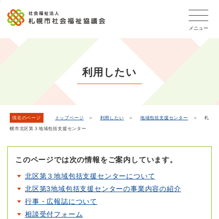
こ
本
こ
文
ッ
か
文
か
こ
タ
ら
メニュー
へ
ら
こ
ー
フ
移
本
ま
メ
ッ
動
文
で
タ
ニ
し
で
ー
ュ
利用したい
ま
す。
メ
ー
ニ
す
こ
ュ
こ
ー
ま
現在のページ
トップページ
＞
利用したい
＞
地域包括支援センター
＞ 札
幌市北区第３地域包括支援センター
で
このページでは次の情報をご案内しています。
北区第３地域包括支援センターについて
北区第3地域包括支援センターの事業内容の紹介
行事・広報誌について
相談受付フォーム