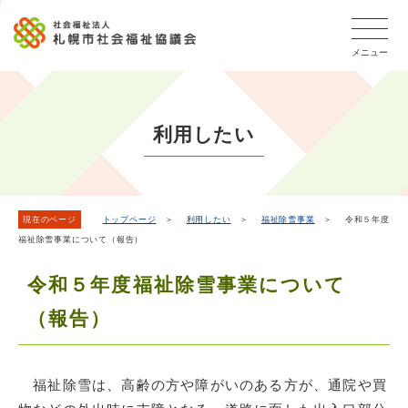
こ
本
こ
文
ッ
か
文
か
こ
タ
ら
メニュー
へ
ら
こ
ー
フ
移
本
ま
メ
ッ
動
文
で
タ
ニ
し
で
ー
ュ
利用したい
ま
す。
メ
ー
ニ
す
こ
ュ
こ
ー
ま
現在のページ
トップページ
＞
利用したい
＞
福祉除雪事業
＞ 令和５年度
福祉除雪事業について（報告）
で
令和５年度福祉除雪事業について
（報告）
福祉除雪は、高齢の方や障がいのある方が、通院や買