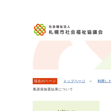
メ
本
こ
こ
文
ッ
か
イ
文
か
こ
タ
ら
ン
へ
ら
こ
ー
フ
メ
移
本
ま
メ
ッ
ニ
動
文
で
ニ
タ
ュ
し
で
ュ
ー
ー
ま
す。
ー
メ
へ
す
こ
ニ
移
こ
ュ
動
ま
ー
し
で
ま
す
現在のページ
トップページ
＞
利用し
養講座抽選結果について