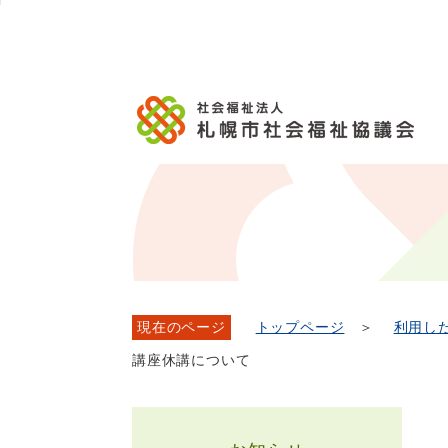
メ
本
こ
こ
文
ッ
か
イ
文
か
こ
タ
ら
ン
へ
ら
こ
ー
フ
メ
移
本
ま
メ
ッ
ニ
動
文
で
ニ
タ
ュ
し
で
ュ
ー
ー
ま
す。
ー
メ
へ
す
こ
ニ
移
こ
ュ
動
ま
ー
し
で
ま
す
現在のページ
トップページ
＞
利用し
講座休講について