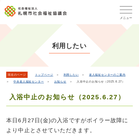
こ
本
こ
文
ッ
か
文
か
こ
タ
ら
メニュー
へ
ら
こ
ー
フ
移
本
ま
メ
ッ
動
文
で
タ
ニ
し
で
ー
ュ
利用したい
ま
す。
メ
ー
ニ
す
こ
ュ
こ
ー
ま
現在のページ
トップページ
＞
利用したい
＞
老人福祉センターのご案内
＞
中央老人福祉センター
＞
お知らせ
＞ 入浴中止のお知らせ（2025.6.27）
で
入浴中止のお知らせ（2025.6.27）
本日6月27日(金)の入浴ですがボイラー故障に
より中止とさせていただきます。