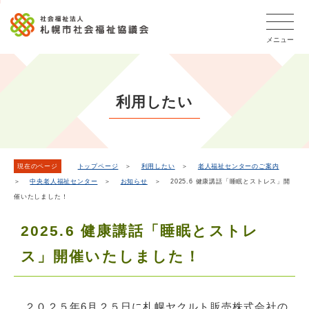
こ
本
こ
文
ッ
か
文
か
こ
タ
ら
メニュー
へ
ら
こ
ー
フ
移
本
ま
メ
ッ
動
文
で
タ
ニ
し
で
ー
ュ
利用したい
ま
す。
メ
ー
ニ
す
こ
ュ
こ
ー
ま
現在のページ
トップページ
＞
利用したい
＞
老人福祉センターのご案内
＞
中央老人福祉センター
＞
お知らせ
＞ 2025.6 健康講話「睡眠とストレス」開
で
催いたしました！
2025.6 健康講話「睡眠とストレ
ス」開催いたしました！
２０２５年6月２５日に札幌ヤクルト販売株式会社の