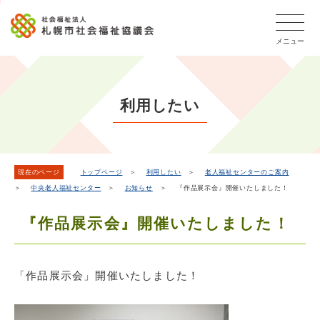
こ
本
こ
文
ッ
か
文
か
こ
タ
ら
メニュー
へ
ら
こ
ー
フ
移
本
ま
メ
ッ
動
文
で
タ
ニ
し
で
ー
ュ
利用したい
ま
す。
メ
ー
ニ
す
こ
ュ
こ
ー
ま
現在のページ
トップページ
＞
利用したい
＞
老人福祉センターのご案内
＞
中央老人福祉センター
＞
お知らせ
＞ 『作品展示会』開催いたしました！
で
『作品展示会』開催いたしました！
「作品展示会」開催いたしました！