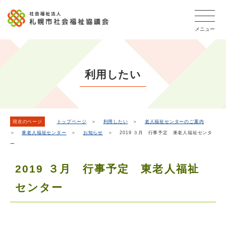
こ
本
こ
文
ッ
か
文
か
こ
タ
ら
メニュー
へ
ら
こ
ー
フ
移
本
ま
メ
ッ
動
文
で
タ
ニ
し
で
ー
ュ
利用したい
ま
す。
メ
ー
ニ
す
こ
ュ
こ
ー
ま
現在のページ
トップページ
＞
利用したい
＞
老人福祉センターのご案内
＞
東老人福祉センター
＞
お知らせ
＞ 2019 ３月 行事予定 東老人福祉センタ
で
ー
2019 ３月 行事予定 東老人福祉
センター