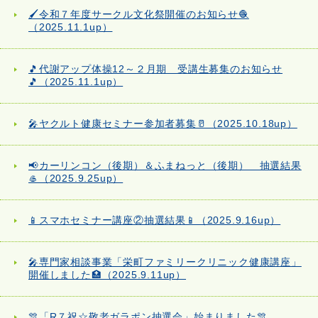
🖌️令和７年度サークル文化祭開催のお知らせ🧶
（2025.11.1up）
🎵代謝アップ体操12～２月期 受講生募集のお知らせ
🎵（2025.11.1up）
🎤ヤクルト健康セミナー参加者募集🥛（2025.10.18up）
📢カーリンコン（後期）＆ふまねっと（後期） 抽選結果
🥌（2025.9.25up）
📱スマホセミナー講座②抽選結果📱（2025.9.16up）
🎤専門家相談事業「栄町ファミリークリニック健康講座」
開催しました🏥（2025.9.11up）
🎊「R７祝☆敬老ガラポン抽選会」始まりました🎊