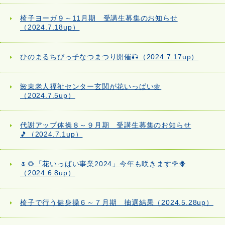
椅子ヨーガ９～11月期 受講生募集のお知らせ
（2024.7.18up）
ひのまるちびっ子なつまつり開催🎣（2024.7.17up）
🌺東老人福祉センター玄関が花いっぱい🌼
（2024.7.5up）
代謝アップ体操８～９月期 受講生募集のお知らせ
🎵（2024.7.1up）
🌷🌻「花いっぱい事業2024」今年も咲きます🌹🪻
（2024.6.8up）
椅子で行う健身操６～７月期 抽選結果（2024.5.28up）