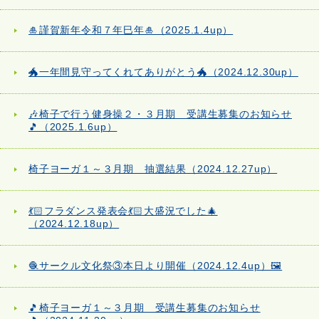
🎍謹賀新年令和７年巳年🎍（2025.1.4up）
🐲一年間見守ってくれてありがとう🐲（2024.12.30up）
🎶椅子で行う健身操２・３月期 受講生募集のお知らせ
🎵（2025.1.6up）
椅子ヨーガ１～３月期 抽選結果（2024.12.27up）
💃🏻フラダンス発表会💃🏻大盛況でした🎄
（2024.12.18up）
🧶サークル文化祭③本日より開催（2024.12.4up）🖼️
🎵椅子ヨーガ１～３月期 受講生募集のお知らせ