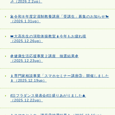
🎶（2026.2.2up）
🎤令和８年度定員制教養講座「受講生」募集のお知らせ🐎
（2026.1.31up）
👑大高先生の演歌体操教室🪆今年もお疲れ様
（2025.12.26up）
🍇健康生活応援事業２講座 抽選結果🍇
（2025.12.23up）
📱専門家相談事業「スマホセミナー講座③」開催しました
📱（2025.12.19up）
💃🏻フラダンス発表会💃🏻盛りあがりました🎄
（2025.12.22up）