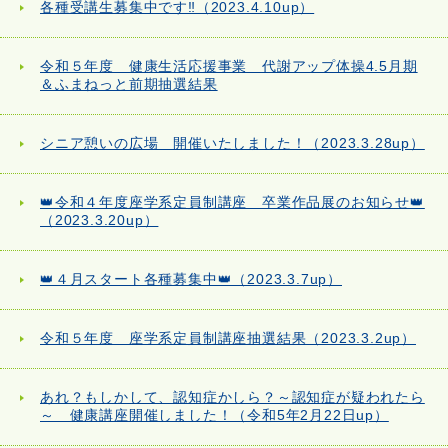
各種受講生募集中です‼（2023.4.10up）
令和５年度 健康生活応援事業 代謝アップ体操4.5月期
＆ふまねっと前期抽選結果
シニア憩いの広場 開催いたしました！（2023.3.28up）
👑令和４年度座学系定員制講座 卒業作品展のお知らせ👑
（2023.3.20up）
👑４月スタート各種募集中👑（2023.3.7up）
令和５年度 座学系定員制講座抽選結果（2023.3.2up）
あれ？もしかして、認知症かしら？～認知症が疑われたら
～ 健康講座開催しました！（令和5年2月22日up）