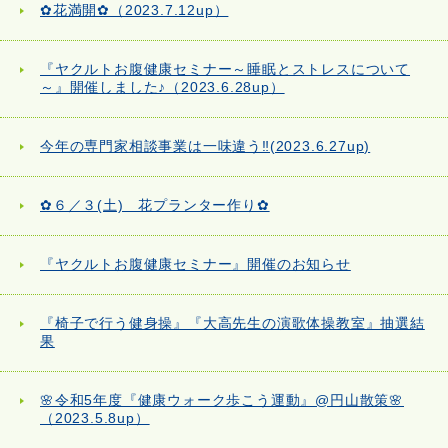
✿花満開✿（2023.7.12up）
『ヤクルトお腹健康セミナー～睡眠とストレスについて
～』開催しました♪（2023.6.28up）
今年の専門家相談事業は一味違う‼(2023.6.27up)
✿６／３(土) 花プランター作り✿
『ヤクルトお腹健康セミナー』開催のお知らせ
『椅子で行う健身操』『大高先生の演歌体操教室』抽選結
果
🌸令和5年度『健康ウォーク歩こう運動』@円山散策🌸
（2023.5.8up）