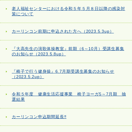
老人福祉センターにおける令和５年５月８日以降の感染対
策について
カーリンコン前期に申込された方へ（2023.5.3up）
『大高先生の演歌体操教室』前期（6～10月）受講生募集
のお知らせ（2023.5.8up）
『椅子で行う健身操』6.7月期受講生募集のお知らせ
（2023.5.2up）
令和５年度 健康生活応援事業 椅子ヨーガ5～7月期 抽
選結果
カーリンコン申込期間延長‼