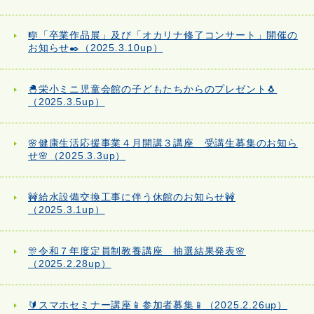
🎼「卒業作品展」及び「オカリナ修了コンサート」開催の
お知らせ✒️（2025.3.10up）
🐣栄小ミニ児童会館の子どもたちからのプレゼント🐧
（2025.3.5up）
🌸健康生活応援事業４月開講３講座 受講生募集のお知ら
せ🌸（2025.3.3up）
🚧給水設備交換工事に伴う休館のお知らせ🚧
（2025.3.1up）
🎊令和７年度定員制教養講座 抽選結果発表🌸
（2025.2.28up）
🔰スマホセミナー講座📱参加者募集📱（2025.2.26up）