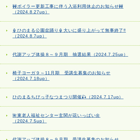
🚧ボイラー更新工事に伴う入浴利用休止のお知らせ🚧
（2024.8.27up）
🏮ひのまる公園盆踊り🏮大いに盛り上がって無事終了‼
（2024.8.7up）
代謝アップ体操８～９月期 抽選結果（2024.7.25up）
椅子ヨーガ９～11月期 受講生募集のお知らせ
（2024.7.18up）
ひのまるちびっ子なつまつり開催🎣（2024.7.17up）
🌺東老人福祉センター玄関が花いっぱい🌼
（2024.7.5up）
代謝アップ体操８～９月期 受講生募集のお知らせ