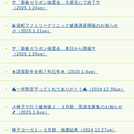
🎊「新春ガラポン抽選会」大盛況にて終了🎊
（2025.1.24up）
🎤栄町ファミリークリニック健康講座開催のお知らせ
🎶（2025.1.21up）
🎊「新春ガラポン抽選会」本日から開催🎊
（2025.1.20up）
🎍謹賀新年令和７年巳年🎍（2025.1.4up）
🐲一年間見守ってくれてありがとう🐲（2024.12.30up）
🎶椅子で行う健身操２・３月期 受講生募集のお知らせ
🎵（2025.1.6up）
椅子ヨーガ１～３月期 抽選結果（2024.12.27up）