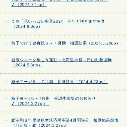
🎵（2024.7.1up）
🌷🌻「花いっぱい事業2024」今年も咲きます🌹🪻
（2024.6.8up）
椅子で行う健身操６～７月期 抽選結果（2024.5.28up）
健康ウォーク歩こう運動～北海道神宮～円山動物園🐘
（2024.5.3up）
椅子ヨーガ５～７月期 抽選結果（2024.4.23up）
椅子ヨーガ5～7月期 受講生募集のお知らせ
🎵（2024.3.27up）
🎁令和６年度健康生活応援事業4月開講分 抽選結果発表
（訂正版）🎁（2024.3.27up）