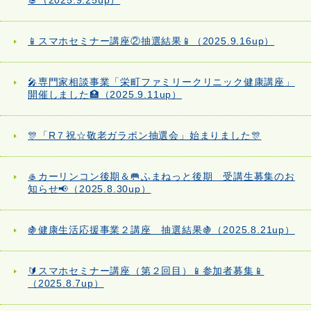
🥌（2025.9.25up）
📱スマホセミナー講座②抽選結果📱（2025.9.16up）
🎤専門家相談事業「栄町ファミリークリニック健康講座」
開催しました🏥（2025.9.11up）
🎊「R７祝☆敬老ガラポン抽選会」始まりました🎊
🥌カーリンコン後期＆🥅ふまねっと後期 受講生募集のお
知らせ📢（2025.8.30up）
🍇健康生活応援事業２講座 抽選結果🍇（2025.8.21up）
🔰スマホセミナー講座（第２回目）📱参加者募集📱
（2025.8.7up）