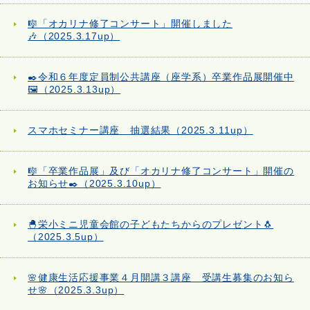
🎼「オカリナ修了コンサート」開催しました
🎶（2025.3.17up）
✒️令和６年度定員制公共講座（座学系）卒業作品展開催中
🖼️（2025.3.13up）
スマホセミナー講座 抽選結果（2025.3.11up）
🎼「卒業作品展」及び「オカリナ修了コンサート」開催の
お知らせ✒️（2025.3.10up）
🐣栄小ミニ児童会館の子どもたちからのプレゼント🐧
（2025.3.5up）
🌸健康生活応援事業４月開講３講座 受講生募集のお知ら
せ🌸（2025.3.3up）