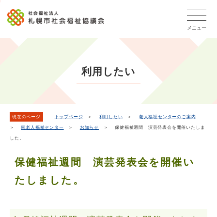
こ
本
こ
文
ッ
か
文
か
こ
タ
ら
メニュー
へ
ら
こ
ー
フ
移
本
ま
メ
ッ
動
文
で
タ
ニ
し
で
ー
ュ
利用したい
ま
す。
メ
ー
ニ
す
こ
ュ
こ
ー
ま
現在のページ
トップページ
＞
利用したい
＞
老人福祉センターのご案内
＞
東老人福祉センター
＞
お知らせ
＞ 保健福祉週間 演芸発表会を開催いたしま
で
した。
保健福祉週間 演芸発表会を開催い
たしました。