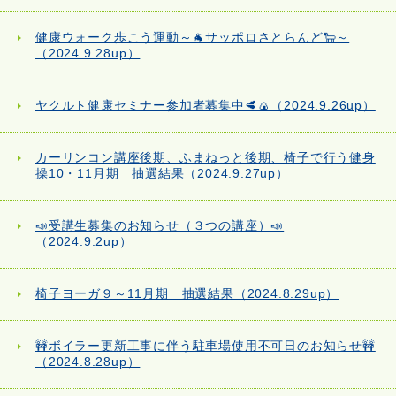
健康ウォーク歩こう運動～🐐サッポロさとらんど🐑～
（2024.9.28up）
ヤクルト健康セミナー参加者募集中🥩🍙（2024.9.26up）
カーリンコン講座後期、ふまねっと後期、椅子で行う健身
操10・11月期 抽選結果（2024.9.27up）
📣受講生募集のお知らせ（３つの講座）📣
（2024.9.2up）
椅子ヨーガ９～11月期 抽選結果（2024.8.29up）
🚧ボイラー更新工事に伴う駐車場使用不可日のお知らせ🚧
（2024.8.28up）