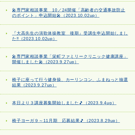
🎤専門家相談事業 10／24開催「高齢者の交通事故防止
のポイント」申込開始🎤（2023.10.02up）
『大高先生の演歌体操教室 後期』受講生申込開始しまし
た‼（2023.10.02up）
🎤専門家相談事業「栄町ファミリークリニック健康講座」
開催しました🎤（2023.9.27up）
椅子に座って行う健身操、カーリンコン、ふまねっと抽選
結果（2023.9.27up）
本日より３講座募集開始しました🎵（2023.9.4up）
椅子ヨーガ９～11月期 応募結果🎵（2023.8.29up）