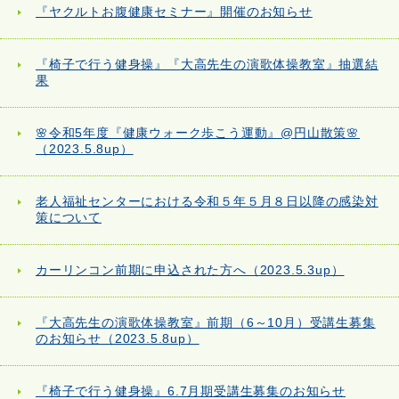
『ヤクルトお腹健康セミナー』開催のお知らせ
『椅子で行う健身操』『大高先生の演歌体操教室』抽選結
果
🌸令和5年度『健康ウォーク歩こう運動』@円山散策🌸
（2023.5.8up）
老人福祉センターにおける令和５年５月８日以降の感染対
策について
カーリンコン前期に申込された方へ（2023.5.3up）
『大高先生の演歌体操教室』前期（6～10月）受講生募集
のお知らせ（2023.5.8up）
『椅子で行う健身操』6.7月期受講生募集のお知らせ