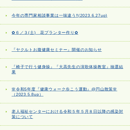
今年の専門家相談事業は一味違う‼(2023.6.27up)
✿６／３(土) 花プランター作り✿
『ヤクルトお腹健康セミナー』開催のお知らせ
『椅子で行う健身操』『大高先生の演歌体操教室』抽選結
果
🌸令和5年度『健康ウォーク歩こう運動』@円山散策🌸
（2023.5.8up）
老人福祉センターにおける令和５年５月８日以降の感染対
策について