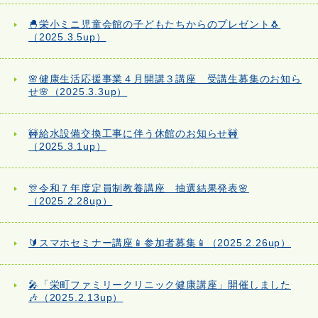
🐣栄小ミニ児童会館の子どもたちからのプレゼント🐧
（2025.3.5up）
🌸健康生活応援事業４月開講３講座 受講生募集のお知ら
せ🌸（2025.3.3up）
🚧給水設備交換工事に伴う休館のお知らせ🚧
（2025.3.1up）
🎊令和７年度定員制教養講座 抽選結果発表🌸
（2025.2.28up）
🔰スマホセミナー講座📱参加者募集📱（2025.2.26up）
🎤「栄町ファミリークリニック健康講座」開催しました
🎶（2025.2.13up）