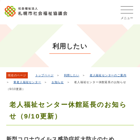
こ
本
こ
文
ッ
か
文
か
こ
タ
ら
メニュー
へ
ら
こ
ー
フ
移
本
ま
メ
ッ
動
文
で
タ
ニ
し
で
ー
ュ
利用したい
ま
す。
メ
ー
ニ
す
こ
ュ
こ
ー
ま
現在のページ
トップページ
＞
利用したい
＞
老人福祉センターのご案内
＞
東老人福祉センター
＞
お知らせ
＞ 老人福祉センター休館延長のお知らせ
で
（9/10更新）
老人福祉センター休館延長のお知ら
せ（9/10更新）
新型コロナウイルス感染症拡大防止のため