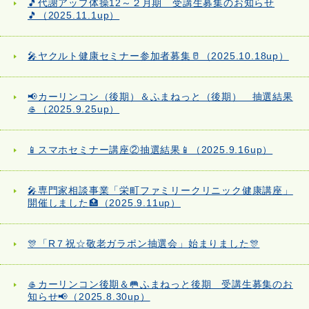
🎵代謝アップ体操12～２月期 受講生募集のお知らせ
🎵（2025.11.1up）
🎤ヤクルト健康セミナー参加者募集🥛（2025.10.18up）
📢カーリンコン（後期）＆ふまねっと（後期） 抽選結果
🥌（2025.9.25up）
📱スマホセミナー講座②抽選結果📱（2025.9.16up）
🎤専門家相談事業「栄町ファミリークリニック健康講座」
開催しました🏥（2025.9.11up）
🎊「R７祝☆敬老ガラポン抽選会」始まりました🎊
🥌カーリンコン後期＆🥅ふまねっと後期 受講生募集のお
知らせ📢（2025.8.30up）