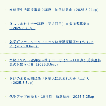
🍇健康生活応援事業２講座 抽選結果🍇（2025.8.21up）
🔰スマホセミナー講座（第２回目）📱参加者募集📱
（2025.8.7up）
🎤栄町ファミリークリニック健康講座開催のお知らせ
🎶（2025.8.6up）
🌸椅子で行う健身操＆椅子ヨーガ（９～11月期）受講生募
集のお知らせ🌸（2025.8.5up）
🏮ひのまる公園盆踊り🏮晴天に恵まれ大盛り上がり
（2025.8.5up）
代謝アップ体操８～10月期 抽選結果（2025.7.25up）