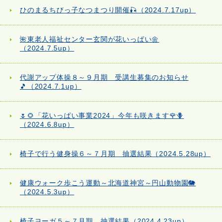
ひのまるちびっ子なつまつり開催🎣（2024.7.17up）
🌺東老人福祉センター玄関が花いっぱい🌼
（2024.7.5up）
代謝アップ体操８～９月期 受講生募集のお知らせ
🎵（2024.7.1up）
🌷🌻「花いっぱい事業2024」今年も咲きます🌹🪻
（2024.6.8up）
椅子で行う健身操６～７月期 抽選結果（2024.5.28up）
健康ウォーク歩こう運動～北海道神宮～円山動物園🐘
（2024.5.3up）
椅子ヨーガ５～７月期 抽選結果（2024.4.23up）