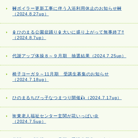
🚧ボイラー更新工事に伴う入浴利用休止のお知らせ🚧
（2024.8.27up）
🏮ひのまる公園盆踊り🏮大いに盛り上がって無事終了‼
（2024.8.7up）
代謝アップ体操８～９月期 抽選結果（2024.7.25up）
椅子ヨーガ９～11月期 受講生募集のお知らせ
（2024.7.18up）
ひのまるちびっ子なつまつり開催🎣（2024.7.17up）
🌺東老人福祉センター玄関が花いっぱい🌼
（2024.7.5up）