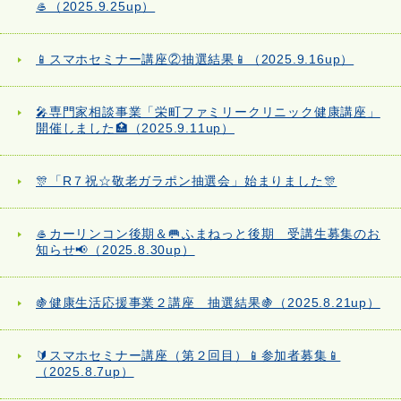
🥌（2025.9.25up）
📱スマホセミナー講座②抽選結果📱（2025.9.16up）
🎤専門家相談事業「栄町ファミリークリニック健康講座」
開催しました🏥（2025.9.11up）
🎊「R７祝☆敬老ガラポン抽選会」始まりました🎊
🥌カーリンコン後期＆🥅ふまねっと後期 受講生募集のお
知らせ📢（2025.8.30up）
🍇健康生活応援事業２講座 抽選結果🍇（2025.8.21up）
🔰スマホセミナー講座（第２回目）📱参加者募集📱
（2025.8.7up）