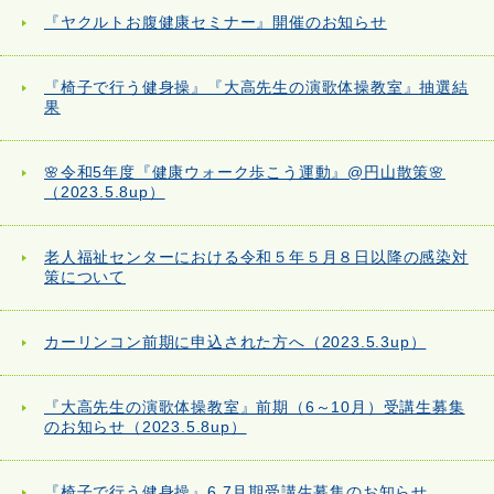
『ヤクルトお腹健康セミナー』開催のお知らせ
『椅子で行う健身操』『大高先生の演歌体操教室』抽選結
果
🌸令和5年度『健康ウォーク歩こう運動』@円山散策🌸
（2023.5.8up）
老人福祉センターにおける令和５年５月８日以降の感染対
策について
カーリンコン前期に申込された方へ（2023.5.3up）
『大高先生の演歌体操教室』前期（6～10月）受講生募集
のお知らせ（2023.5.8up）
『椅子で行う健身操』6.7月期受講生募集のお知らせ