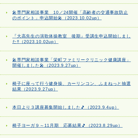
🎤専門家相談事業 10／24開催「高齢者の交通事故防止
のポイント」申込開始🎤（2023.10.02up）
『大高先生の演歌体操教室 後期』受講生申込開始しまし
た‼（2023.10.02up）
🎤専門家相談事業「栄町ファミリークリニック健康講座」
開催しました🎤（2023.9.27up）
椅子に座って行う健身操、カーリンコン、ふまねっと抽選
結果（2023.9.27up）
本日より３講座募集開始しました🎵（2023.9.4up）
椅子ヨーガ９～11月期 応募結果🎵（2023.8.29up）