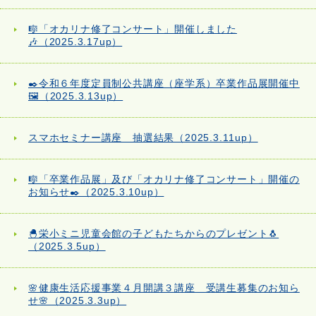
🎼「オカリナ修了コンサート」開催しました
🎶（2025.3.17up）
✒️令和６年度定員制公共講座（座学系）卒業作品展開催中
🖼️（2025.3.13up）
スマホセミナー講座 抽選結果（2025.3.11up）
🎼「卒業作品展」及び「オカリナ修了コンサート」開催の
お知らせ✒️（2025.3.10up）
🐣栄小ミニ児童会館の子どもたちからのプレゼント🐧
（2025.3.5up）
🌸健康生活応援事業４月開講３講座 受講生募集のお知ら
せ🌸（2025.3.3up）