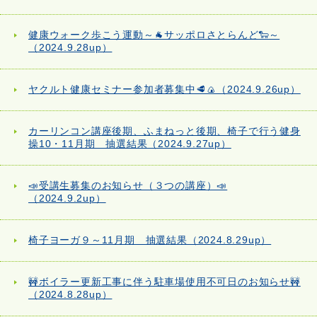
健康ウォーク歩こう運動～🐐サッポロさとらんど🐑～
（2024.9.28up）
ヤクルト健康セミナー参加者募集中🥩🍙（2024.9.26up）
カーリンコン講座後期、ふまねっと後期、椅子で行う健身
操10・11月期 抽選結果（2024.9.27up）
📣受講生募集のお知らせ（３つの講座）📣
（2024.9.2up）
椅子ヨーガ９～11月期 抽選結果（2024.8.29up）
🚧ボイラー更新工事に伴う駐車場使用不可日のお知らせ🚧
（2024.8.28up）