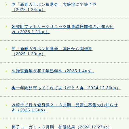
🎊「新春ガラポン抽選会」大盛況にて終了🎊
（2025.1.24up）
🎤栄町ファミリークリニック健康講座開催のお知らせ
🎶（2025.1.21up）
🎊「新春ガラポン抽選会」本日から開催🎊
（2025.1.20up）
🎍謹賀新年令和７年巳年🎍（2025.1.4up）
🐲一年間見守ってくれてありがとう🐲（2024.12.30up）
🎶椅子で行う健身操２・３月期 受講生募集のお知らせ
🎵（2025.1.6up）
椅子ヨーガ１～３月期 抽選結果（2024.12.27up）