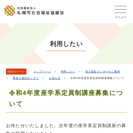
こ
本
こ
文
ッ
か
文
か
こ
タ
ら
メニュー
へ
ら
こ
ー
フ
移
本
ま
メ
ッ
動
文
で
タ
ニ
し
で
ー
ュ
利用したい
ま
す。
メ
ー
ニ
す
こ
ュ
こ
ー
ま
現在のページ
トップページ
＞
利用したい
＞
老人福祉センターのご案内
＞
東老人福祉センター
＞
お知らせ
＞ 令和4年度座学系定員制講座募集について
で
令和4年度座学系定員制講座募集につ
いて
お待たせいたしました。次年度の座学系定員制講座の募