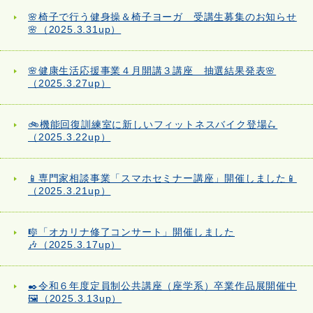
🌸椅子で行う健身操＆椅子ヨーガ 受講生募集のお知らせ
🌸（2025.3.31up）
🌸健康生活応援事業４月開講３講座 抽選結果発表🌸
（2025.3.27up）
🚲機能回復訓練室に新しいフィットネスバイク登場🛴
（2025.3.22up）
📱専門家相談事業「スマホセミナー講座」開催しました📱
（2025.3.21up）
🎼「オカリナ修了コンサート」開催しました
🎶（2025.3.17up）
✒️令和６年度定員制公共講座（座学系）卒業作品展開催中
🖼️（2025.3.13up）