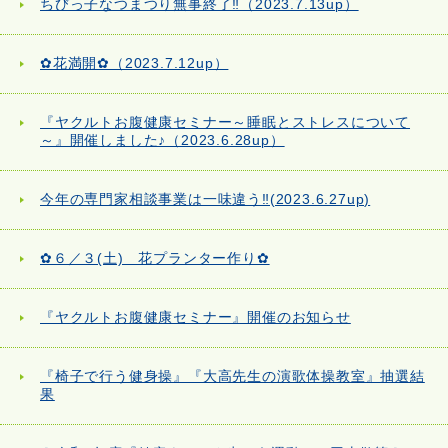
ちびっ子なつまつり無事終了‼（2023.7.13up）
✿花満開✿（2023.7.12up）
『ヤクルトお腹健康セミナー～睡眠とストレスについて
～』開催しました♪（2023.6.28up）
今年の専門家相談事業は一味違う‼(2023.6.27up)
✿６／３(土) 花プランター作り✿
『ヤクルトお腹健康セミナー』開催のお知らせ
『椅子で行う健身操』『大高先生の演歌体操教室』抽選結
果