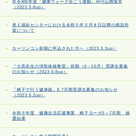
🌸令和5年度『健康ウォーク歩こう運動』@円山散策🌸
（2023.5.8up）
老人福祉センターにおける令和５年５月８日以降の感染対
策について
カーリンコン前期に申込された方へ（2023.5.3up）
『大高先生の演歌体操教室』前期（6～10月）受講生募集
のお知らせ（2023.5.8up）
『椅子で行う健身操』6.7月期受講生募集のお知らせ
（2023.5.2up）
令和５年度 健康生活応援事業 椅子ヨーガ5～7月期 抽
選結果