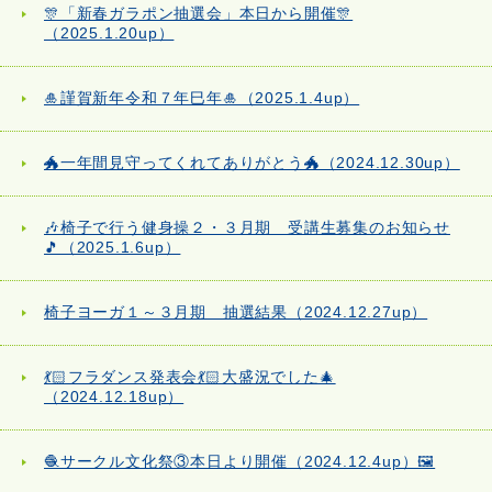
🎊「新春ガラポン抽選会」本日から開催🎊
（2025.1.20up）
🎍謹賀新年令和７年巳年🎍（2025.1.4up）
🐲一年間見守ってくれてありがとう🐲（2024.12.30up）
🎶椅子で行う健身操２・３月期 受講生募集のお知らせ
🎵（2025.1.6up）
椅子ヨーガ１～３月期 抽選結果（2024.12.27up）
💃🏻フラダンス発表会💃🏻大盛況でした🎄
（2024.12.18up）
🧶サークル文化祭③本日より開催（2024.12.4up）🖼️