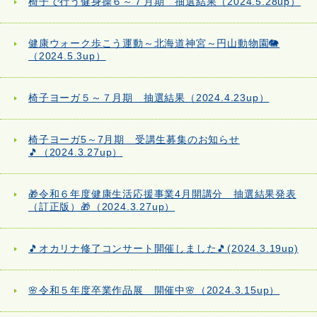
椅子で行う健身操６～７月期 抽選結果（2024.5.28up）
健康ウォーク歩こう運動～北海道神宮～円山動物園🐘
（2024.5.3up）
椅子ヨーガ５～７月期 抽選結果（2024.4.23up）
椅子ヨーガ5～7月期 受講生募集のお知らせ
🎵（2024.3.27up）
🎁令和６年度健康生活応援事業4月開講分 抽選結果発表
（訂正版）🎁（2024.3.27up）
🎵オカリナ修了コンサート開催しました🎵(2024.3.19up)
🌸令和５年度卒業作品展 開催中🌸（2024.3.15up）