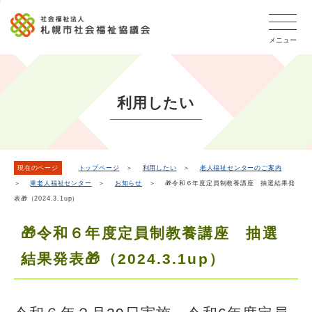
こ
本
こ
文
ッ
か
文
か
こ
タ
ら
メニュー
へ
ら
こ
ー
フ
移
本
ま
メ
ッ
動
文
で
タ
ニ
し
で
ー
ュ
利用したい
ま
す。
メ
ー
ニ
す
こ
ュ
こ
ー
ま
現在のページ
トップページ
＞
利用したい
＞
老人福祉センターのご案内
＞
東老人福祉センター
＞
お知らせ
＞ 🎁令和６年度定員制教養講座 抽選結果発
で
表🎁（2024.3.1up）
🎁令和６年度定員制教養講座 抽選
結果発表🎁（2024.3.1up）