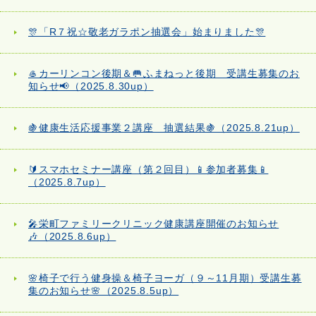
🎊「R７祝☆敬老ガラポン抽選会」始まりました🎊
🥌カーリンコン後期＆🥅ふまねっと後期 受講生募集のお
知らせ📢（2025.8.30up）
🍇健康生活応援事業２講座 抽選結果🍇（2025.8.21up）
🔰スマホセミナー講座（第２回目）📱参加者募集📱
（2025.8.7up）
🎤栄町ファミリークリニック健康講座開催のお知らせ
🎶（2025.8.6up）
🌸椅子で行う健身操＆椅子ヨーガ（９～11月期）受講生募
集のお知らせ🌸（2025.8.5up）