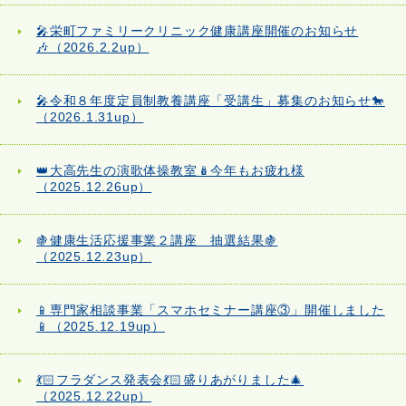
🎤栄町ファミリークリニック健康講座開催のお知らせ
🎶（2026.2.2up）
🎤令和８年度定員制教養講座「受講生」募集のお知らせ🐎
（2026.1.31up）
👑大高先生の演歌体操教室🪆今年もお疲れ様
（2025.12.26up）
🍇健康生活応援事業２講座 抽選結果🍇
（2025.12.23up）
📱専門家相談事業「スマホセミナー講座③」開催しました
📱（2025.12.19up）
💃🏻フラダンス発表会💃🏻盛りあがりました🎄
（2025.12.22up）