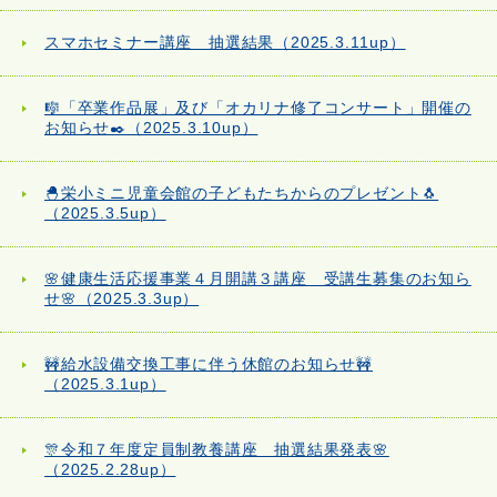
スマホセミナー講座 抽選結果（2025.3.11up）
🎼「卒業作品展」及び「オカリナ修了コンサート」開催の
お知らせ✒️（2025.3.10up）
🐣栄小ミニ児童会館の子どもたちからのプレゼント🐧
（2025.3.5up）
🌸健康生活応援事業４月開講３講座 受講生募集のお知ら
せ🌸（2025.3.3up）
🚧給水設備交換工事に伴う休館のお知らせ🚧
（2025.3.1up）
🎊令和７年度定員制教養講座 抽選結果発表🌸
（2025.2.28up）