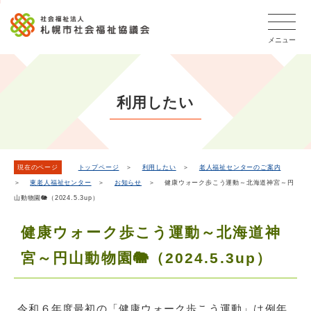
こ
本
こ
文
ッ
か
文
か
こ
タ
ら
メニュー
へ
ら
こ
ー
フ
移
本
ま
メ
ッ
動
文
で
タ
ニ
し
で
ー
ュ
利用したい
ま
す。
メ
ー
ニ
す
こ
ュ
こ
ー
ま
現在のページ
トップページ
＞
利用したい
＞
老人福祉センターのご案内
＞
東老人福祉センター
＞
お知らせ
＞ 健康ウォーク歩こう運動～北海道神宮～円
で
山動物園🐘（2024.5.3up）
健康ウォーク歩こう運動～北海道神
宮～円山動物園🐘（2024.5.3up）
令和６年度最初の「健康ウォーク歩こう運動」は例年