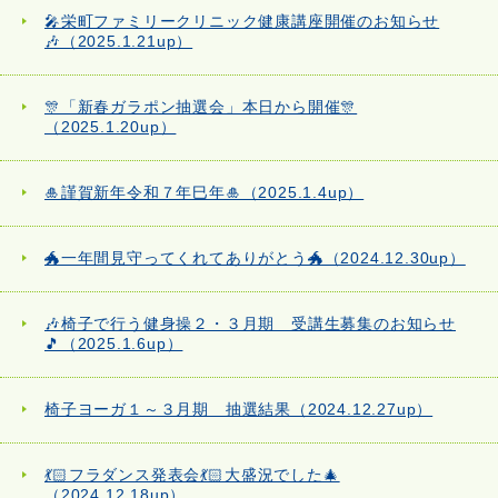
🎤栄町ファミリークリニック健康講座開催のお知らせ
🎶（2025.1.21up）
🎊「新春ガラポン抽選会」本日から開催🎊
（2025.1.20up）
🎍謹賀新年令和７年巳年🎍（2025.1.4up）
🐲一年間見守ってくれてありがとう🐲（2024.12.30up）
🎶椅子で行う健身操２・３月期 受講生募集のお知らせ
🎵（2025.1.6up）
椅子ヨーガ１～３月期 抽選結果（2024.12.27up）
💃🏻フラダンス発表会💃🏻大盛況でした🎄
（2024.12.18up）