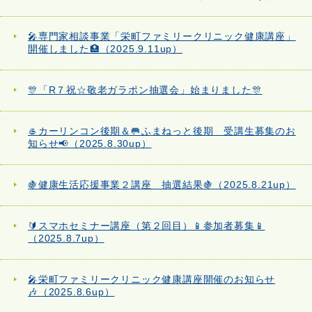
🎤専門家相談事業「栄町ファミリークリニック健康講座」
開催しました🏥（2025.9.11up）
🎊「R７祝☆敬老ガラポン抽選会」始まりました🎊
🥌カーリンコン後期＆🥅ふまねっと後期 受講生募集のお
知らせ📢（2025.8.30up）
🍇健康生活応援事業２講座 抽選結果🍇（2025.8.21up）
🔰スマホセミナー講座（第２回目）📱参加者募集📱
（2025.8.7up）
🎤栄町ファミリークリニック健康講座開催のお知らせ
🎶（2025.8.6up）