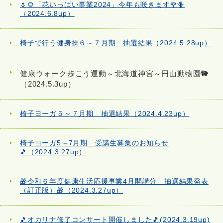
🌷🌻「花いっぱい事業2024」今年も咲きます🌹🪻
（2024.6.8up）
椅子で行う健身操６～７月期 抽選結果（2024.5.28up）
健康ウォーク歩こう運動～北海道神宮～円山動物園🐘
（2024.5.3up）
椅子ヨーガ５～７月期 抽選結果（2024.4.23up）
椅子ヨーガ5～7月期 受講生募集のお知らせ
🎵（2024.3.27up）
🎁令和６年度健康生活応援事業4月開講分 抽選結果発表
（訂正版）🎁（2024.3.27up）
🎵オカリナ修了コンサート開催しました🎵(2024.3.19up)