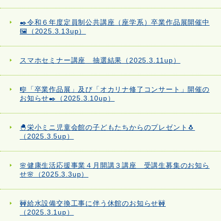
✒️令和６年度定員制公共講座（座学系）卒業作品展開催中
🖼️（2025.3.13up）
スマホセミナー講座 抽選結果（2025.3.11up）
🎼「卒業作品展」及び「オカリナ修了コンサート」開催の
お知らせ✒️（2025.3.10up）
🐣栄小ミニ児童会館の子どもたちからのプレゼント🐧
（2025.3.5up）
🌸健康生活応援事業４月開講３講座 受講生募集のお知ら
せ🌸（2025.3.3up）
🚧給水設備交換工事に伴う休館のお知らせ🚧
（2025.3.1up）