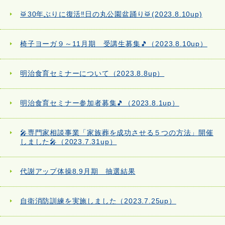
🥁30年ぶりに復活‼日の丸公園盆踊り🥁(2023.8.10up)
椅子ヨーガ９～11月期 受講生募集🎵（2023.8.10up）
明治食育セミナーについて（2023.8.8up）
明治食育セミナー参加者募集🎵（2023.8.1up）
🎤専門家相談事業「家族葬を成功させる５つの方法」開催
しました🎤（2023.7.31up）
代謝アップ体操8.9月期 抽選結果
自衛消防訓練を実施しました（2023.7.25up）