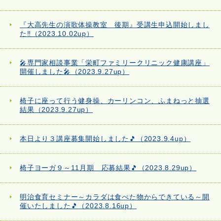
『大高先生の演歌体操教室 後期』受講生申込開始しまし
た‼（2023.10.02up）
🎤専門家相談事業「栄町ファミリークリニック健康講座」
開催しました🎤（2023.9.27up）
椅子に座って行う健身操、カーリンコン、ふまねっと抽選
結果（2023.9.27up）
本日より３講座募集開始しました🎵（2023.9.4up）
椅子ヨーガ９～11月期 応募結果🎵（2023.8.29up）
明治食育セミナー～カラダは食べた物からできている～開
催いたしました🎵（2023.8.16up）